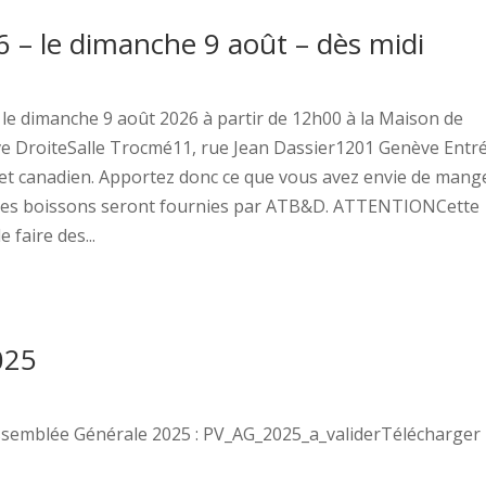
6 – le dimanche 9 août – dès midi
eu le dimanche 9 août 2026 à partir de 12h00 à la Maison de
ive DroiteSalle Trocmé11, rue Jean Dassier1201 Genève Entr
fet canadien. Apportez donc ce que vous avez envie de mang
ré.Les boissons seront fournies par ATB&D. ATTENTIONCette
 faire des...
025
l'Assemblée Générale 2025 : PV_AG_2025_a_validerTélécharger