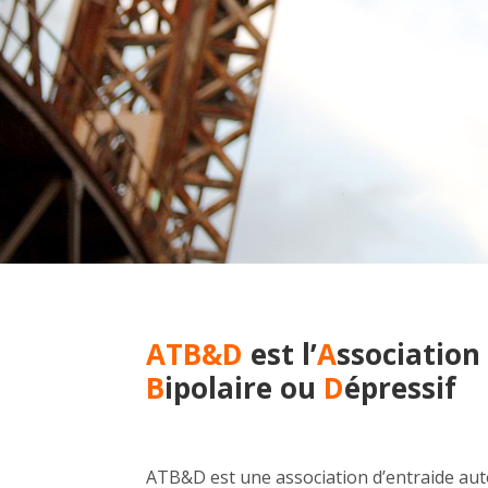
ATB&D
est l’
A
ssociation
B
ipolaire ou
D
épressif
ATB&D est une association d’entraide auto